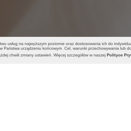
stwu usług na najwyższym poziomie oraz dostosowania ich do indywidua
w Państwa urządzeniu końcowym. Cel, warunki przechowywania lub dos
dej chwili zmiany ustawień. Więcej szczegółów w naszej
Polityce Pr
O konferencji
6 roku w Hotelu Andel’s w Łodzi odbyła się X Jubile
. Zgromadziła ponad 600 uczestników z całej Polski